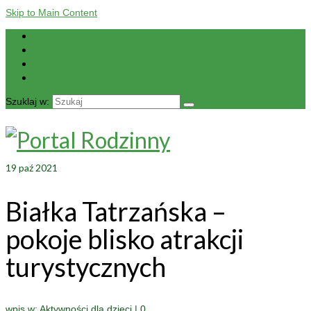
Skip to Main Content
Strona główna
O nas
Kontakt
Mapa portalu
Szuklaj w:
19
paź 2021
Białka Tatrzańska –
pokoje blisko atrakcji
turystycznych
wpis w:
Aktywności dla dzieci
|
0