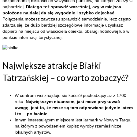
bezpośredniej bliskości do wszystkich punktów, na których zależy Ci
najbardziej.
Dlatego też sprawdź wcześniej, czy w miejsca
położone najdalej da się wygodnie i szybko dojechać
.
Połączenia możesz zawczasu sprawdzić samodzielnie, lecz często
zdarza się, że dużo bardziej szczegółowe informacje uzyskasz
dopiero na miejscu od właściciela obiektu, obsługi hotelowej lub w
punkcie informacji turystycznej.
Największe atrakcje Białki
Tatrzańskiej – co warto zobaczyć?
W centrum wsi znajduje się kościół pochodzący aż z 1700
roku.
Największym niuansem, jaki może przykuwać
uwagę, jest to, że msze są tam odprawiane jedynie latem
i to… po łacinie.
Innym interesującym miejscem jest jarmark w Nowym Targu,
na którym z powodzeniem kupisz wyroby rzemieślnicze
lokalnych artystów.