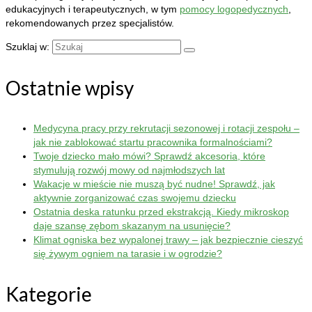
edukacyjnych i terapeutycznych, w tym
pomocy logopedycznych
,
rekomendowanych przez specjalistów.
Szuklaj w:
Ostatnie wpisy
Medycyna pracy przy rekrutacji sezonowej i rotacji zespołu –
jak nie zablokować startu pracownika formalnościami?
Twoje dziecko mało mówi? Sprawdź akcesoria, które
stymulują rozwój mowy od najmłodszych lat
Wakacje w mieście nie muszą być nudne! Sprawdź, jak
aktywnie zorganizować czas swojemu dziecku
Ostatnia deska ratunku przed ekstrakcją. Kiedy mikroskop
daje szansę zębom skazanym na usunięcie?
Klimat ogniska bez wypalonej trawy – jak bezpiecznie cieszyć
się żywym ogniem na tarasie i w ogrodzie?
Kategorie