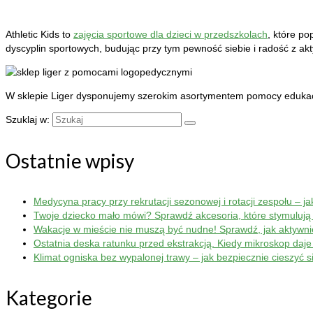
Athletic Kids to
zajęcia sportowe dla dzieci w przedszkolach
, które p
dyscyplin sportowych, budując przy tym pewność siebie i radość z ak
W sklepie Liger dysponujemy szerokim asortymentem pomocy edukac
Szuklaj w:
Ostatnie wpisy
Medycyna pracy przy rekrutacji sezonowej i rotacji zespołu – j
Twoje dziecko mało mówi? Sprawdź akcesoria, które stymulują
Wakacje w mieście nie muszą być nudne! Sprawdź, jak aktywn
Ostatnia deska ratunku przed ekstrakcją. Kiedy mikroskop da
Klimat ogniska bez wypalonej trawy – jak bezpiecznie cieszyć 
Kategorie