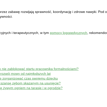
oprzez zabawę rozwijają sprawność, koordynację i zdrowe nawyki. Po
tywności.
yjnych i terapeutycznych, w tym
pomocy logopedycznych
, rekomendow
ak nie zablokować startu pracownika formalnościami?
 rozwój mowy od najmłodszych lat
ie zorganizować czas swojemu dziecku
je szansę zębom skazanym na usunięcie?
się żywym ogniem na tarasie i w ogrodzie?