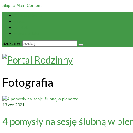
Skip to Main Content
Strona główna
O nas
Kontakt
Mapa portalu
Szuklaj w:
Fotografia
13
cze 2021
4 pomysły na sesję ślubną w ple