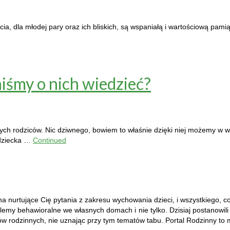
a, dla młodej pary oraz ich bliskich, są wspaniałą i wartościową pamią
iśmy o nich wiedzieć?
ych rodziców. Nic dziwnego, bowiem to właśnie dzięki niej możemy w 
a dziecka …
Continued
 nurtujące Cię pytania z zakresu wychowania dzieci, i wszystkiego, co s
blemy behawioralne we własnych domach i nie tylko. Dzisiaj postanowil
ów rodzinnych, nie uznając przy tym tematów tabu. Portal Rodzinny to m