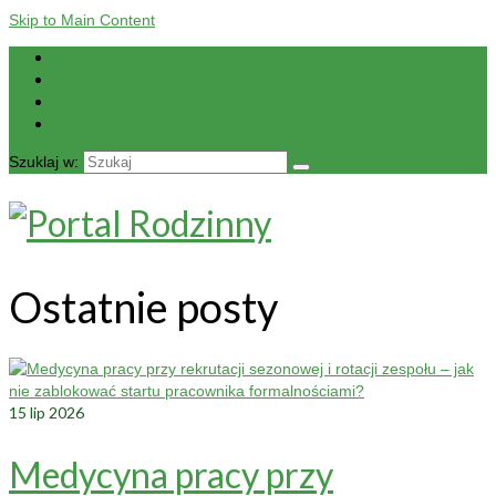
Skip to Main Content
Strona główna
O nas
Kontakt
Mapa portalu
Szuklaj w:
Ostatnie posty
15
lip 2026
Medycyna pracy przy