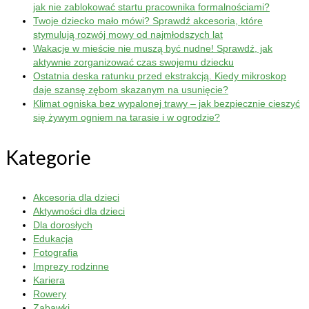
jak nie zablokować startu pracownika formalnościami?
Twoje dziecko mało mówi? Sprawdź akcesoria, które
stymulują rozwój mowy od najmłodszych lat
Wakacje w mieście nie muszą być nudne! Sprawdź, jak
aktywnie zorganizować czas swojemu dziecku
Ostatnia deska ratunku przed ekstrakcją. Kiedy mikroskop
daje szansę zębom skazanym na usunięcie?
Klimat ogniska bez wypalonej trawy – jak bezpiecznie cieszyć
się żywym ogniem na tarasie i w ogrodzie?
Kategorie
Akcesoria dla dzieci
Aktywności dla dzieci
Dla dorosłych
Edukacja
Fotografia
Imprezy rodzinne
Kariera
Rowery
Zabawki