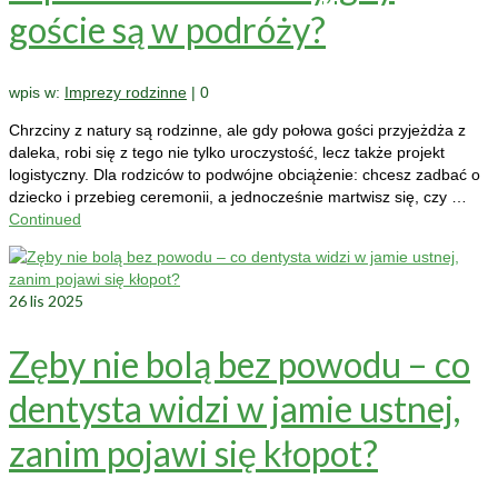
goście są w podróży?
wpis w:
Imprezy rodzinne
|
0
Chrzciny z natury są rodzinne, ale gdy połowa gości przyjeżdża z
daleka, robi się z tego nie tylko uroczystość, lecz także projekt
logistyczny. Dla rodziców to podwójne obciążenie: chcesz zadbać o
dziecko i przebieg ceremonii, a jednocześnie martwisz się, czy …
Continued
26
lis 2025
Zęby nie bolą bez powodu – co
dentysta widzi w jamie ustnej,
zanim pojawi się kłopot?