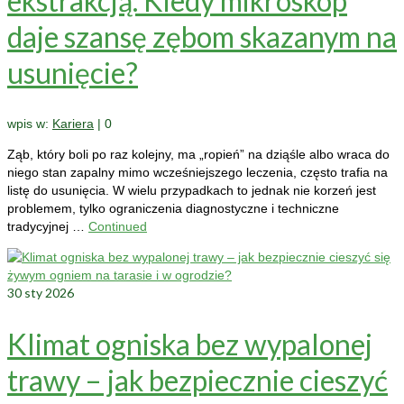
ekstrakcją. Kiedy mikroskop
daje szansę zębom skazanym na
usunięcie?
wpis w:
Kariera
|
0
Ząb, który boli po raz kolejny, ma „ropień” na dziąśle albo wraca do
niego stan zapalny mimo wcześniejszego leczenia, często trafia na
listę do usunięcia. W wielu przypadkach to jednak nie korzeń jest
problemem, tylko ograniczenia diagnostyczne i techniczne
tradycyjnej …
Continued
30
sty 2026
Klimat ogniska bez wypalonej
trawy – jak bezpiecznie cieszyć