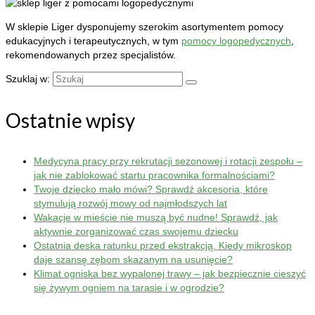
W sklepie Liger dysponujemy szerokim asortymentem pomocy
edukacyjnych i terapeutycznych, w tym
pomocy logopedycznych
,
rekomendowanych przez specjalistów.
Szuklaj w:
Ostatnie wpisy
Medycyna pracy przy rekrutacji sezonowej i rotacji zespołu –
jak nie zablokować startu pracownika formalnościami?
Twoje dziecko mało mówi? Sprawdź akcesoria, które
stymulują rozwój mowy od najmłodszych lat
Wakacje w mieście nie muszą być nudne! Sprawdź, jak
aktywnie zorganizować czas swojemu dziecku
Ostatnia deska ratunku przed ekstrakcją. Kiedy mikroskop
daje szansę zębom skazanym na usunięcie?
Klimat ogniska bez wypalonej trawy – jak bezpiecznie cieszyć
się żywym ogniem na tarasie i w ogrodzie?