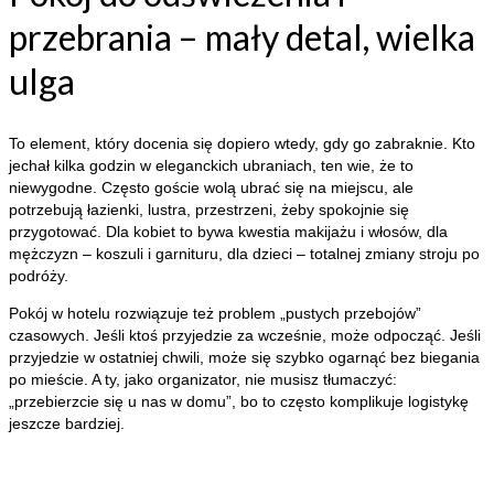
przebrania – mały detal, wielka
ulga
To element, który docenia się dopiero wtedy, gdy go zabraknie. Kto
jechał kilka godzin w eleganckich ubraniach, ten wie, że to
niewygodne. Często goście wolą ubrać się na miejscu, ale
potrzebują łazienki, lustra, przestrzeni, żeby spokojnie się
przygotować. Dla kobiet to bywa kwestia makijażu i włosów, dla
mężczyzn – koszuli i garnituru, dla dzieci – totalnej zmiany stroju po
podróży.
Pokój w hotelu rozwiązuje też problem „pustych przebojów”
czasowych. Jeśli ktoś przyjedzie za wcześnie, może odpocząć. Jeśli
przyjedzie w ostatniej chwili, może się szybko ogarnąć bez biegania
po mieście. A ty, jako organizator, nie musisz tłumaczyć:
„przebierzcie się u nas w domu”, bo to często komplikuje logistykę
jeszcze bardziej.