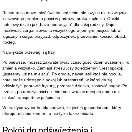
Restauracja może mieć świetne jedzenie, ale zwykle nie rozwiązuje
kluczowego problemu gości w podróży: braku zaplecza. Obiekt
hotelowy działa jak „baza operacyjna” dla całej rodziny. Daje
możliwość zorganizowania wszystkiego w jednym miejscu lub w
logicznym ciągu: przyjazd, odpoczynek, przebranie, kościół, obiad,
nocleg.
Największe przewagi są trzy.
Po pierwsze, możesz zakwaterować część gości dzień wcześniej. To
zmienia wszystko. Zamiast stresu „czy dojedziemy?”, jest spokój:
„jesteśmy już na miejscu”. Po drugie, nawet jeśli ktoś nie nocuje,
hotel może udostępnić pokój lub przestrzeń, w której da się
odświeżyć, poprawić fryzurę, przebrać dziecko, zostawić bagaż. Po
trzecie, po uroczystości nikt nie musi wracać nocą do domu ani
szukać transportu w pośpiechu.
W praktyce wybór hotelu sprawia, że jesteś gospodarzem, który
oferuje rodzinie komfort, a nie tylko talerz obiadu.
Pokój do odświeżenia i