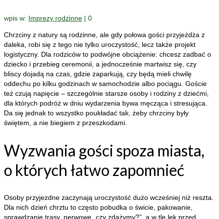
wpis w:
Imprezy rodzinne
|
0
Chrzciny z natury są rodzinne, ale gdy połowa gości przyjeżdża z
daleka, robi się z tego nie tylko uroczystość, lecz także projekt
logistyczny. Dla rodziców to podwójne obciążenie: chcesz zadbać o
dziecko i przebieg ceremonii, a jednocześnie martwisz się, czy
bliscy dojadą na czas, gdzie zaparkują, czy będą mieli chwilę
oddechu po kilku godzinach w samochodzie albo pociągu. Goście
też czują napięcie – szczególnie starsze osoby i rodziny z dziećmi,
dla których podróż w dniu wydarzenia bywa męcząca i stresująca.
Da się jednak to wszystko poukładać tak, żeby chrzciny były
świętem, a nie biegiem z przeszkodami.
Wyzwania gości spoza miasta,
o których łatwo zapomnieć
Osoby przyjezdne zaczynają uroczystość dużo wcześniej niż reszta.
Dla nich dzień chrztu to często pobudka o świcie, pakowanie,
sprawdzanie trasy, nerwowe „czy zdążymy?”, a w tle lęk przed