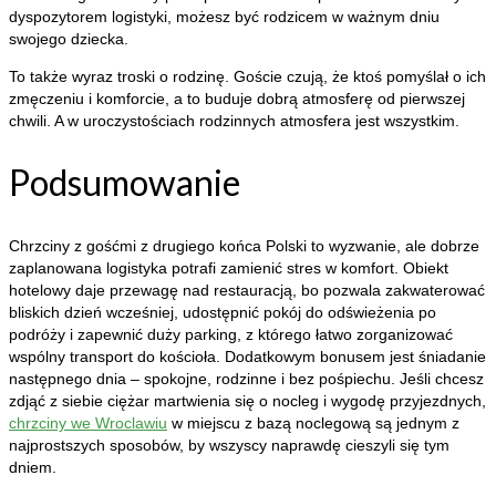
dyspozytorem logistyki, możesz być rodzicem w ważnym dniu
swojego dziecka.
To także wyraz troski o rodzinę. Goście czują, że ktoś pomyślał o ich
zmęczeniu i komforcie, a to buduje dobrą atmosferę od pierwszej
chwili. A w uroczystościach rodzinnych atmosfera jest wszystkim.
Podsumowanie
Chrzciny z gośćmi z drugiego końca Polski to wyzwanie, ale dobrze
zaplanowana logistyka potrafi zamienić stres w komfort. Obiekt
hotelowy daje przewagę nad restauracją, bo pozwala zakwaterować
bliskich dzień wcześniej, udostępnić pokój do odświeżenia po
podróży i zapewnić duży parking, z którego łatwo zorganizować
wspólny transport do kościoła. Dodatkowym bonusem jest śniadanie
następnego dnia – spokojne, rodzinne i bez pośpiechu. Jeśli chcesz
zdjąć z siebie ciężar martwienia się o nocleg i wygodę przyjezdnych,
chrzciny we Wroclawiu
w miejscu z bazą noclegową są jednym z
najprostszych sposobów, by wszyscy naprawdę cieszyli się tym
dniem.