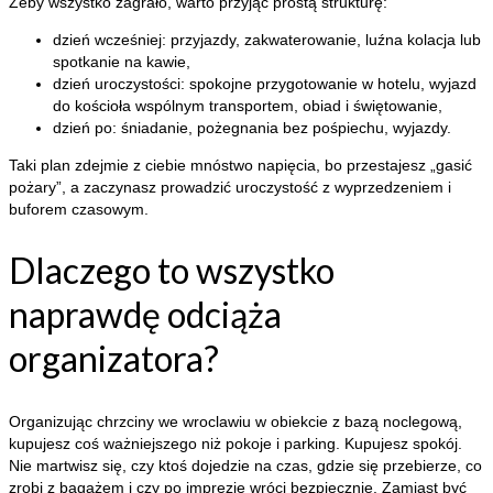
Żeby wszystko zagrało, warto przyjąć prostą strukturę:
dzień wcześniej: przyjazdy, zakwaterowanie, luźna kolacja lub
spotkanie na kawie,
dzień uroczystości: spokojne przygotowanie w hotelu, wyjazd
do kościoła wspólnym transportem, obiad i świętowanie,
dzień po: śniadanie, pożegnania bez pośpiechu, wyjazdy.
Taki plan zdejmie z ciebie mnóstwo napięcia, bo przestajesz „gasić
pożary”, a zaczynasz prowadzić uroczystość z wyprzedzeniem i
buforem czasowym.
Dlaczego to wszystko
naprawdę odciąża
organizatora?
Organizując chrzciny we wroclawiu w obiekcie z bazą noclegową,
kupujesz coś ważniejszego niż pokoje i parking. Kupujesz spokój.
Nie martwisz się, czy ktoś dojedzie na czas, gdzie się przebierze, co
zrobi z bagażem i czy po imprezie wróci bezpiecznie. Zamiast być