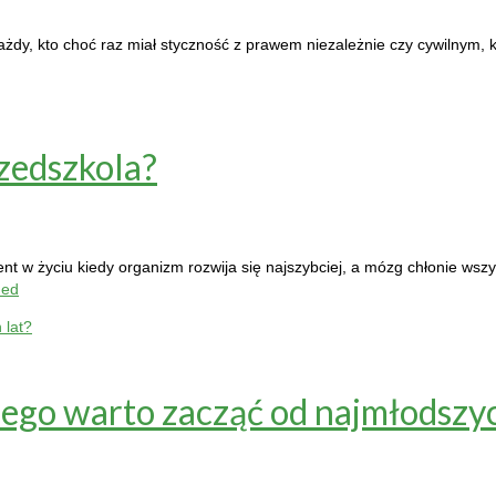
Każdy, kto choć raz miał styczność z prawem niezależnie czy cywilnym,
zedszkola?
ent w życiu kiedy organizm rozwija się najszybciej, a mózg chłonie ws
ued
iego warto zacząć od najmłodszyc