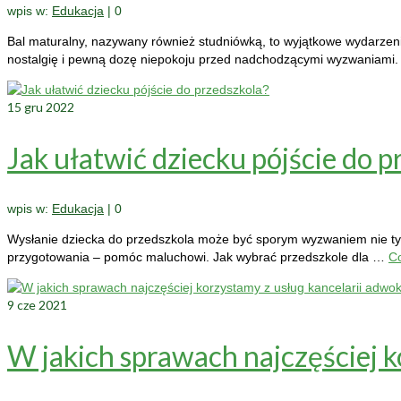
wpis w:
Edukacja
|
0
Bal maturalny, nazywany również studniówką, to wyjątkowe wydarzeni
nostalgię i pewną dozę niepokoju przed nadchodzącymi wyzwaniami. 
15
gru 2022
Jak ułatwić dziecku pójście do p
wpis w:
Edukacja
|
0
Wysłanie dziecka do przedszkola może być sporym wyzwaniem nie tylko 
przygotowania – pomóc maluchowi. Jak wybrać przedszkole dla …
C
9
cze 2021
W jakich sprawach najczęściej k