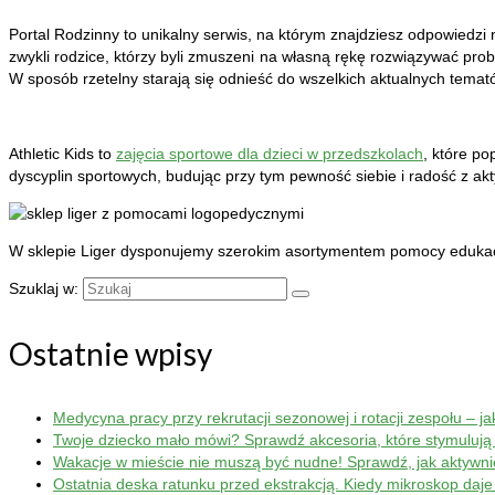
Portal Rodzinny to unikalny serwis, na którym znajdziesz odpowiedzi na
zwykli rodzice, którzy byli zmuszeni na własną rękę rozwiązywać pro
W sposób rzetelny starają się odnieść do wszelkich aktualnych temat
Athletic Kids to
zajęcia sportowe dla dzieci w przedszkolach
, które p
dyscyplin sportowych, budując przy tym pewność siebie i radość z ak
W sklepie Liger dysponujemy szerokim asortymentem pomocy edukac
Szuklaj w:
Ostatnie wpisy
Medycyna pracy przy rekrutacji sezonowej i rotacji zespołu – j
Twoje dziecko mało mówi? Sprawdź akcesoria, które stymulują
Wakacje w mieście nie muszą być nudne! Sprawdź, jak aktywn
Ostatnia deska ratunku przed ekstrakcją. Kiedy mikroskop da