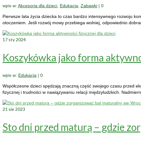
wpis w:
Akcesoria dla dzieci
,
Edukacja
,
Zabawki
|
0
Pierwsze lata życia dziecka to czas bardzo intensywnego rozwoju ko
otoczeniem. Jeśli rozwój mowy przebiega wolniej, odpowiednio dobr
17
sty 2024
Koszykówka jako forma aktywnośc
wpis w:
Edukacja
|
0
Współczesne dzieci spędzają znaczną część swojego czasu przed ekr
fizycznej i trudności w nawiązywaniu relacji międzyludzkich. Nadmie
21
sie 2023
Sto dni przed maturą – gdzie z