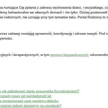
 nurtujące Cię pytania z zakresu wychowania dzieci, i wszystkiego, co s
blemy behawioralne we własnych domach i nie tylko. Dzisiaj postanowil
ów rodzinnych, nie uznając przy tym tematów tabu. Portal Rodzinny to m
oprzez zabawę rozwijają sprawność, koordynację i zdrowe nawyki. Po
tywności.
yjnych i terapeutycznych, w tym
pomocy logopedycznych
, rekomendow
ak nie zablokować startu pracownika formalnościami?
 rozwój mowy od najmłodszych lat
ie zorganizować czas swojemu dziecku
je szansę zębom skazanym na usunięcie?