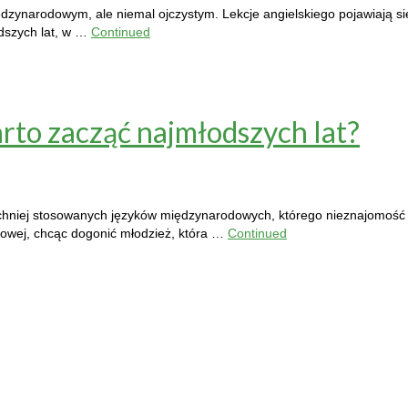
 międzynarodowym, ale niemal ojczystym. Lekcje angielskiego pojawiają
dszych lat, w …
Continued
rto zacząć najmłodszych lat?
zechniej stosowanych języków międzynarodowych, którego nieznajomoś
ykowej, chcąc dogonić młodzież, która …
Continued