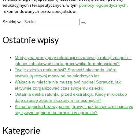
edukacyjnych i terapeutycznych, w tym
pomocy logopedycznych
,
rekomendowanych przez specjalistów.
Szuklaj w:
Ostatnie wpisy
Medycyna pracy przy rekrutacji sezonowej i rotacji zespołu –
jak nie zablokować startu pracownika formalnościami?
Twoje dziecko mało mówi? Sprawdź akcesoria, które
stymulują rozwój mowy od najmłodszych lat
Wakacje w mieście nie muszą być nudne! Sprawdź, jak
aktywnie zorganizować czas swojemu dziecku
Ostatnia deska ratunku przed ekstrakcją. Kiedy mikroskop
daje szansę zębom skazanym na usunięcie?
Klimat ogniska bez wypalonej trawy – jak bezpiecznie cieszyć
się żywym ogniem na tarasie i w ogrodzie?
Kategorie