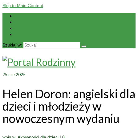
Skip to Main Content
Strona główna
O nas
Kontakt
Mapa portalu
Szuklaj w:
25
cze 2025
Helen Doron: angielski dla
dzieci i młodzieży w
nowoczesnym wydaniu
wpis w:
Aktywności dla dzieci
|
0