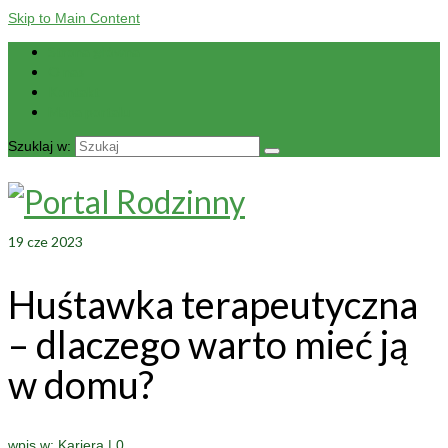
Skip to Main Content
Strona główna
O nas
Kontakt
Mapa portalu
Szuklaj w:
19
cze 2023
Huśtawka terapeutyczna
– dlaczego warto mieć ją
w domu?
wpis w:
Kariera
|
0