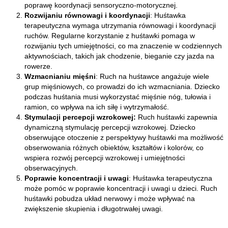
poprawę koordynacji sensoryczno-motorycznej.
Rozwijaniu równowagi i koordynacji
: Huśtawka
terapeutyczna wymaga utrzymania równowagi i koordynacji
ruchów. Regularne korzystanie z huśtawki pomaga w
rozwijaniu tych umiejętności, co ma znaczenie w codziennych
aktywnościach, takich jak chodzenie, bieganie czy jazda na
rowerze.
Wzmacnianiu mięśni
: Ruch na huśtawce angażuje wiele
grup mięśniowych, co prowadzi do ich wzmacniania. Dziecko
podczas huśtania musi wykorzystać mięśnie nóg, tułowia i
ramion, co wpływa na ich siłę i wytrzymałość.
Stymulacji percepcji wzrokowej:
Ruch huśtawki zapewnia
dynamiczną stymulację percepcji wzrokowej. Dziecko
obserwujące otoczenie z perspektywy huśtawki ma możliwość
obserwowania różnych obiektów, kształtów i kolorów, co
wspiera rozwój percepcji wzrokowej i umiejętności
obserwacyjnych.
Poprawie koncentracji i uwagi
: Huśtawka terapeutyczna
może pomóc w poprawie koncentracji i uwagi u dzieci. Ruch
huśtawki pobudza układ nerwowy i może wpływać na
zwiększenie skupienia i długotrwałej uwagi.