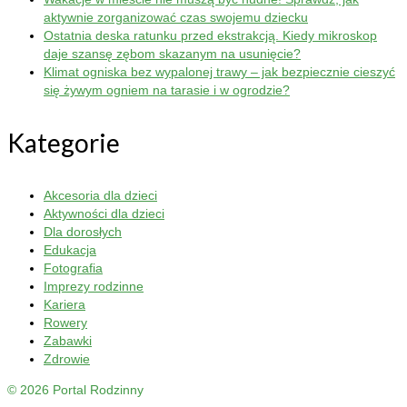
aktywnie zorganizować czas swojemu dziecku
Ostatnia deska ratunku przed ekstrakcją. Kiedy mikroskop
daje szansę zębom skazanym na usunięcie?
Klimat ogniska bez wypalonej trawy – jak bezpiecznie cieszyć
się żywym ogniem na tarasie i w ogrodzie?
Kategorie
Akcesoria dla dzieci
Aktywności dla dzieci
Dla dorosłych
Edukacja
Fotografia
Imprezy rodzinne
Kariera
Rowery
Zabawki
Zdrowie
© 2026 Portal Rodzinny