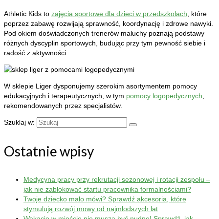
Athletic Kids to
zajęcia sportowe dla dzieci w przedszkolach
, które
poprzez zabawę rozwijają sprawność, koordynację i zdrowe nawyki.
Pod okiem doświadczonych trenerów maluchy poznają podstawy
różnych dyscyplin sportowych, budując przy tym pewność siebie i
radość z aktywności.
W sklepie Liger dysponujemy szerokim asortymentem pomocy
edukacyjnych i terapeutycznych, w tym
pomocy logopedycznych
,
rekomendowanych przez specjalistów.
Szuklaj w:
Ostatnie wpisy
Medycyna pracy przy rekrutacji sezonowej i rotacji zespołu –
jak nie zablokować startu pracownika formalnościami?
Twoje dziecko mało mówi? Sprawdź akcesoria, które
stymulują rozwój mowy od najmłodszych lat
Wakacje w mieście nie muszą być nudne! Sprawdź, jak