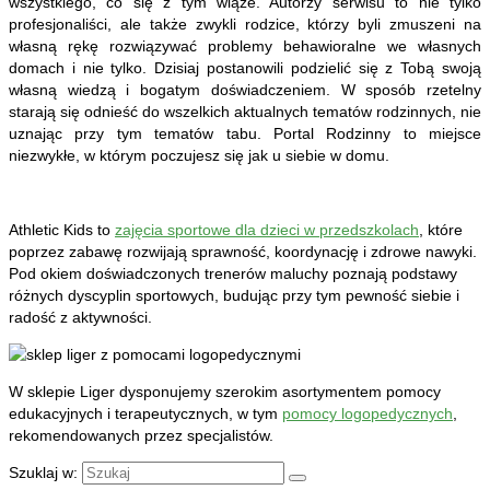
wszystkiego, co się z tym wiąże. Autorzy serwisu to nie tylko
profesjonaliści, ale także zwykli rodzice, którzy byli zmuszeni na
własną rękę rozwiązywać problemy behawioralne we własnych
domach i nie tylko. Dzisiaj postanowili podzielić się z Tobą swoją
własną wiedzą i bogatym doświadczeniem. W sposób rzetelny
starają się odnieść do wszelkich aktualnych tematów rodzinnych, nie
uznając przy tym tematów tabu. Portal Rodzinny to miejsce
niezwykłe, w którym poczujesz się jak u siebie w domu.
Athletic Kids to
zajęcia sportowe dla dzieci w przedszkolach
, które
poprzez zabawę rozwijają sprawność, koordynację i zdrowe nawyki.
Pod okiem doświadczonych trenerów maluchy poznają podstawy
różnych dyscyplin sportowych, budując przy tym pewność siebie i
radość z aktywności.
W sklepie Liger dysponujemy szerokim asortymentem pomocy
edukacyjnych i terapeutycznych, w tym
pomocy logopedycznych
,
rekomendowanych przez specjalistów.
Szuklaj w: