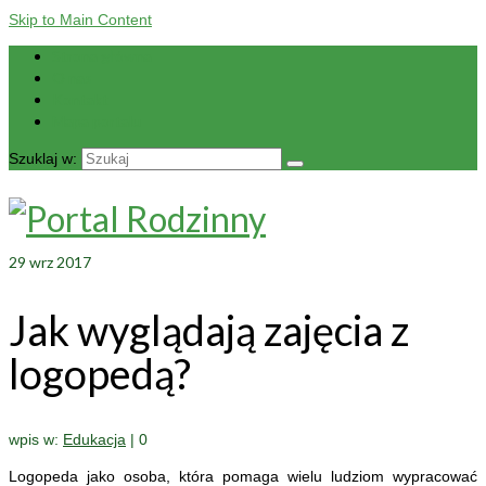
Skip to Main Content
Strona główna
O nas
Kontakt
Mapa portalu
Szuklaj w:
29
wrz 2017
Jak wyglądają zajęcia z
logopedą?
wpis w:
Edukacja
|
0
Logopeda jako osoba, która pomaga wielu ludziom wypracować