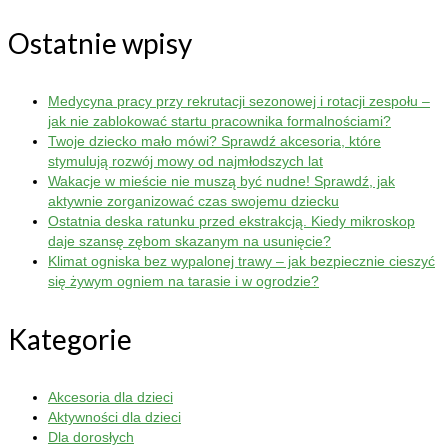
Ostatnie wpisy
Medycyna pracy przy rekrutacji sezonowej i rotacji zespołu –
jak nie zablokować startu pracownika formalnościami?
Twoje dziecko mało mówi? Sprawdź akcesoria, które
stymulują rozwój mowy od najmłodszych lat
Wakacje w mieście nie muszą być nudne! Sprawdź, jak
aktywnie zorganizować czas swojemu dziecku
Ostatnia deska ratunku przed ekstrakcją. Kiedy mikroskop
daje szansę zębom skazanym na usunięcie?
Klimat ogniska bez wypalonej trawy – jak bezpiecznie cieszyć
się żywym ogniem na tarasie i w ogrodzie?
Kategorie
Akcesoria dla dzieci
Aktywności dla dzieci
Dla dorosłych