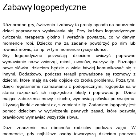
Zabawy logopedyczne
Różnorodne gry, ćwiczenia i zabawy to prosty sposób na nauczenie
dzieci poprawnego wysławianie się. Przy każdym logopedycznym
ćwiczeniu, terapeuta głośno i wyraźnie powtarza, co w danym
momencie robi. Dziecko ma za zadanie powtórzyć po nim lub
również mówić, że np. w tym momencie rysuje słońce.
Gry logopedyczne pozwalają dzieciom ćwiczyć poprawne
wymawianie nazw zwierząt, miast, owoców, warzyw itp. Poznając
nowe słówka, dzieciom będzie o wiele łatwiej komunikować się z
innymi. Dodatkowo, podczas terapii prowadzone są rozmowy z
dziećmi, które mają na celu dojście do źródła problemu. Poza tym,
dzięki regularnemu rozmawianiu z podopiecznymi, logopedzi są w
stanie rozpoznać ich najczęstsze błędy i poprawiać je. Dzieci
mające zaburzenia mowy i słuchu, wymawiają słówka po swojemu.
Używają literki c zamiast dz, s zamiast z itp. Zadaniem logopedy jest
pomoc dzieciom w wyćwiczeniu pewnych zasad, które pozwolą
prawidłowo wymawiać wszystkie słowa.
Duże znaczenie ma obecność rodziców podczas zajęć. W
momencie, gdy najbliższe osoby towarzyszą dzieciom podczas