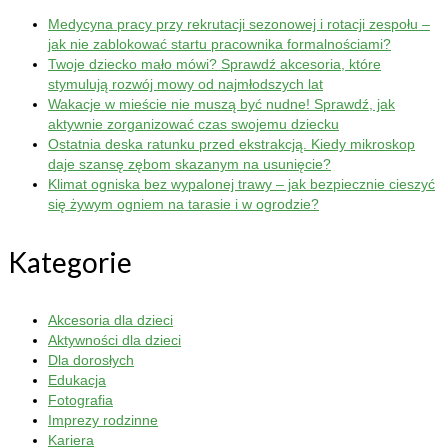
Medycyna pracy przy rekrutacji sezonowej i rotacji zespołu –
jak nie zablokować startu pracownika formalnościami?
Twoje dziecko mało mówi? Sprawdź akcesoria, które
stymulują rozwój mowy od najmłodszych lat
Wakacje w mieście nie muszą być nudne! Sprawdź, jak
aktywnie zorganizować czas swojemu dziecku
Ostatnia deska ratunku przed ekstrakcją. Kiedy mikroskop
daje szansę zębom skazanym na usunięcie?
Klimat ogniska bez wypalonej trawy – jak bezpiecznie cieszyć
się żywym ogniem na tarasie i w ogrodzie?
Kategorie
Akcesoria dla dzieci
Aktywności dla dzieci
Dla dorosłych
Edukacja
Fotografia
Imprezy rodzinne
Kariera