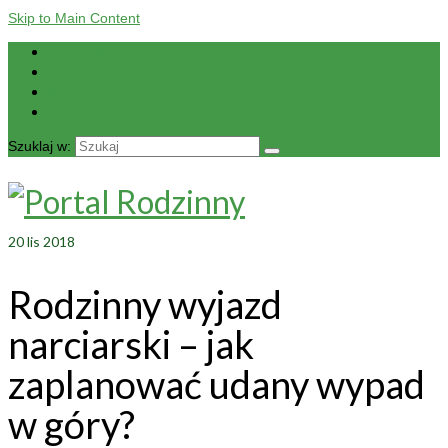
Skip to Main Content
Strona główna
O nas
Kontakt
Mapa portalu
Szuklaj w:
20
lis 2018
Rodzinny wyjazd
narciarski – jak
zaplanować udany wypad
w góry?