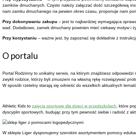
zamków dmuchanych. Często należy załączać dość szczegółową inst
nam zamku dmuchanego na pewien okres czasu, proponuje nam pomoc 
Przy dokonywaniu zakupu
– jest to najbardziej wymagająca spraw
wad. Dodatkowo, zamek dmuchany powinien mieć ciekawy motyw i żywe 
Przy korzystaniu
– ważne jest, by zapoznać się dokładnie z instruk
O portalu
Portal Rodzinny to unikalny serwis, na którym znajdziesz odpowiedzi na
zwykli rodzice, którzy byli zmuszeni na własną rękę rozwiązywać pro
W sposób rzetelny starają się odnieść do wszelkich aktualnych temat
Athletic Kids to
zajęcia sportowe dla dzieci w przedszkolach
, które p
dyscyplin sportowych, budując przy tym pewność siebie i radość z ak
W sklepie Liger dysponujemy szerokim asortymentem pomocy edukac