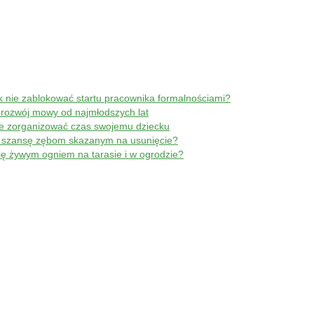
ak nie zablokować startu pracownika formalnościami?
 rozwój mowy od najmłodszych lat
ie zorganizować czas swojemu dziecku
je szansę zębom skazanym na usunięcie?
się żywym ogniem na tarasie i w ogrodzie?