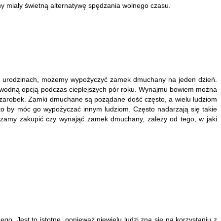
y miały świetną alternatywę spędzania wolnego czasu.
na urodzinach, możemy wypożyczyć zamek dmuchany na jeden dzień.
awodną opcją podczas cieplejszych pór roku. Wynajmu bowiem można
zarobek. Zamki dmuchane są pożądane dość często, a wielu ludziom
 to by móc go wypożyczać innym ludziom. Często nadarzają się takie
erzamy zakupić czy wynająć zamek dmuchany, zależy od tego, w jaki
Jest to istotne, ponieważ niewielu ludzi zna się na korzystaniu z