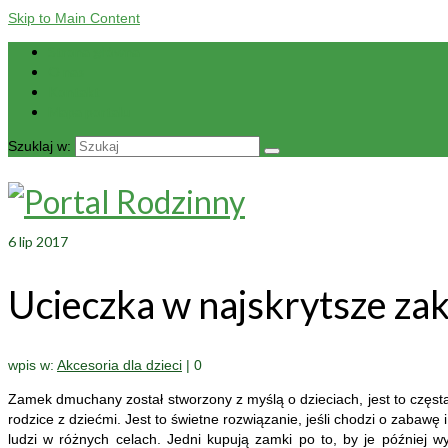
Skip to Main Content
Strona główna
O nas
Kontakt
Mapa portalu
Szuklaj w:
6
lip 2017
Ucieczka w najskrytsze z
wpis w:
Akcesoria dla dzieci
|
0
Zamek dmuchany został stworzony z myślą o dzieciach, jest to częst
rodzice z dziećmi. Jest to świetne rozwiązanie, jeśli chodzi o zab
ludzi w różnych celach. Jedni kupują zamki po to, by je późnie