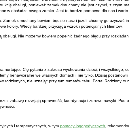
rukcję obsługi, ponieważ zamek dmuchany nie jest czymś, z czym mam
w obsłudze owego zamka. Jest to bardzo pomocne dla nas i warto sko
a. Zamek dmuchany bowiem będzie nasz i jeżeli chcemy go użyczać inn
kolory. Wtedy bardziej przyciąga wzrok i potencjalnych klientów.
cją obsługi. Nie możemy bowiem popełnić żadnego błędu przy rozkładan
 nurtujące Cię pytania z zakresu wychowania dzieci, i wszystkiego, co s
blemy behawioralne we własnych domach i nie tylko. Dzisiaj postanowil
ów rodzinnych, nie uznając przy tym tematów tabu. Portal Rodzinny to m
oprzez zabawę rozwijają sprawność, koordynację i zdrowe nawyki. Po
tywności.
yjnych i terapeutycznych, w tym
pomocy logopedycznych
, rekomendow