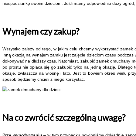
niespodziankę swoim dzieciom. Jeśli mamy odpowiednio duży ogród,
Wynajem czy zakup?
Wszystko zależy od tego, w jakim celu chcemy wykorzystać zamek
Inną okazją na wynajem zamku jest zajęcie dzieciom czasu podcza
dokonywać na dłuższy czas. Natomiast, zakupić zamek dmuchany mo
po prostu nie opłaca się go zakupić tylko na jedną okazję. Dlateg
okazje, zwłaszcza na wiosnę i lato. Jest to bowiem okres wielu p
sposób będziemy chcieli z niego korzystać.
Na co zwrócić szczególną uwagę?
Przy wypożyczaniu
– w tym przypadku powinniśmy dokładnie zapozn