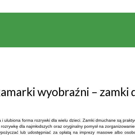
akamarki wyobraźni – zamki
a i ulubiona forma rozrywki dla wielu dzieci. Zamki dmuchane są prak
awę i rozrywkę dla najmłodszych oraz oryginalny pomysł na zorganizowa
j wypożyczać lub udostępniać za opłatą na imprezy masowe albo oso