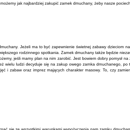
 możemy jak najbardziej zakupić zamek dmuchany, żeby nasze pociech
 dmuchany. Jeżeli ma to być zapewnienie świetnej zabawy dzieciom 
s większego rodzinnego spotkania. Zamek dmuchany także będzie niez
żemy, jeśli mamy plan na nim zarobić. Jest bowiem dobry pomysł na 
o też wielu ludzi decyduje się na zakup owego zamka dmuchanego, po
rzyjęć i zabaw oraz imprez mających charakter masowy. To, czy zami
ać się ze wszystkimi warunkami wypożyczenia nam zamku dmuchanego. 