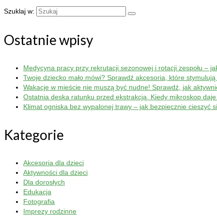
Szuklaj w:
Ostatnie wpisy
Medycyna pracy przy rekrutacji sezonowej i rotacji zespołu – j
Twoje dziecko mało mówi? Sprawdź akcesoria, które stymulują
Wakacje w mieście nie muszą być nudne! Sprawdź, jak aktywn
Ostatnia deska ratunku przed ekstrakcją. Kiedy mikroskop da
Klimat ogniska bez wypalonej trawy – jak bezpiecznie cieszyć 
Kategorie
Akcesoria dla dzieci
Aktywności dla dzieci
Dla dorosłych
Edukacja
Fotografia
Imprezy rodzinne