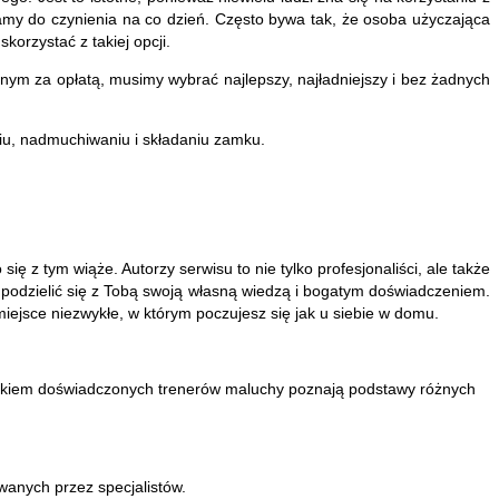
y do czynienia na co dzień. Często bywa tak, że osoba użyczająca
rzystać z takiej opcji.
ym za opłatą, musimy wybrać najlepszy, najładniejszy i bez żadnych
iu, nadmuchiwaniu i składaniu zamku.
ię z tym wiąże. Autorzy serwisu to nie tylko profesjonaliści, ale także
i podzielić się z Tobą swoją własną wiedzą i bogatym doświadczeniem.
iejsce niezwykłe, w którym poczujesz się jak u siebie w domu.
d okiem doświadczonych trenerów maluchy poznają podstawy różnych
anych przez specjalistów.